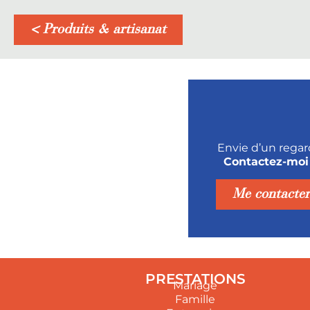
< Produits & artisanat
Envie d’un regar
Contactez-moi
Me contacter
PRESTATIONS
Mariage
Famille