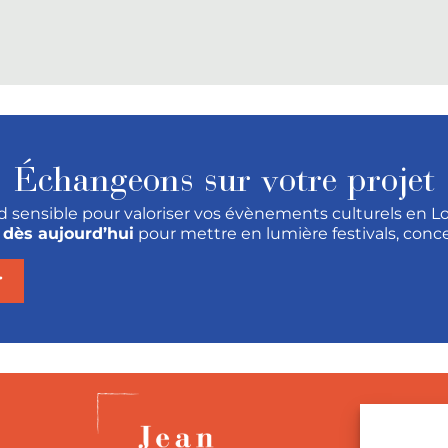
Échangeons sur votre projet
d sensible pour valoriser vos évènements culturels en Lo
 dès aujourd’hui
pour mettre en lumière festivals, concer